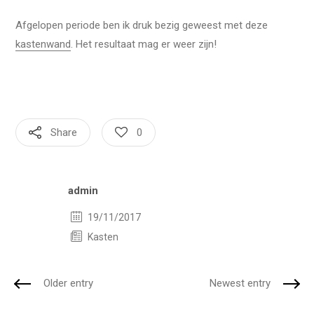
Afgelopen periode ben ik druk bezig geweest met deze
kastenwand
. Het resultaat mag er weer zijn!
Share
0
Author
admin
19/11/2017
Kasten
Older entry
Newest entry